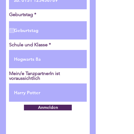
r
Geburtstag
*
e
q
u
i
r
e
Schule und Klasse
d
Mein/e TanzpartnerIn ist
voraussichtlich
Anmelden