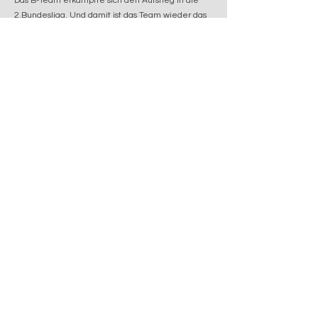
Das B-Team erkämpfte sich den Aufstieg in die
2.Bundesliga. Und damit ist das Team wieder das
erfolgreichste B-Team der Bietigheimer
Vereinsgeschichte.
Einsteiger und erfahrene Tänzer sind im B-Team
jederzeit willkommen, um die Welt des
Formationstanzens kennen und lieben zu lernen.
C-Team