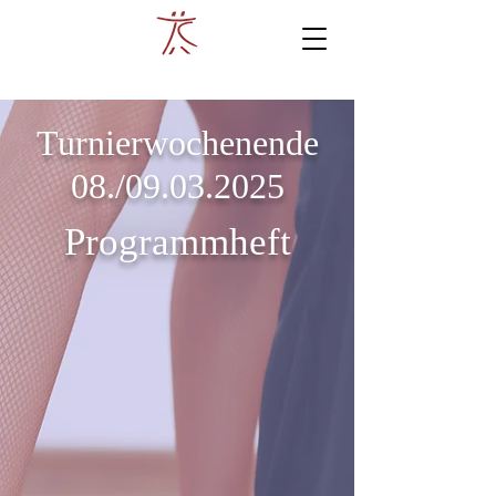
Turnierwochenende
08./09.03.2025
Programmheft