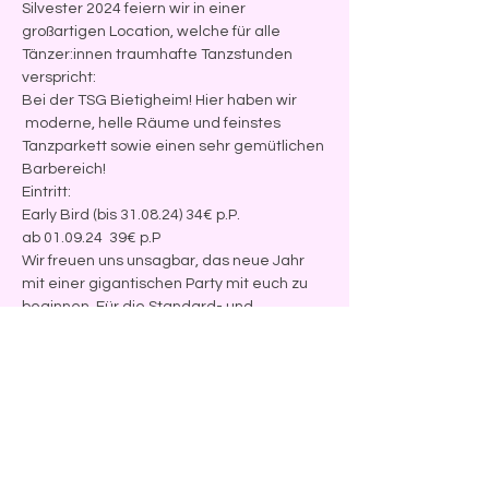
Silvester 2024 feiern wir in einer 
großartigen Location, welche für alle 
Tänzer:innen traumhafte Tanzstunden 
verspricht:
Bei der TSG Bietigheim! Hier haben wir 
 moderne, helle Räume und feinstes 
Tanzparkett sowie einen sehr gemütlichen 
Barbereich!
Eintritt: 
Early Bird (bis 31.08.24) 34€ p.P.
ab 01.09.24  39€ p.P
Wir freuen uns unsagbar, das neue Jahr 
mit einer gigantischen Party mit euch zu 
beginnen. Für die Standard- und 
Lateintänzer werden wir 
selbstverständlich auch klassische 
Tanzrunden spielen.
Parkmöglichkeiten direkt vor dem Haus! 
Wir freuen uns auf die gemeinsame 
Tanzzeit!
Liebe Grüße